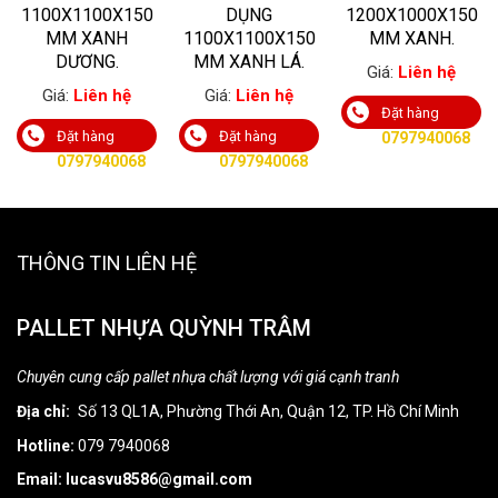
1100X1100X150
DỤNG
1200X1000X150
MM XANH
1100X1100X150
MM XANH.
DƯƠNG.
MM XANH LÁ.
Giá:
Liên hệ
Giá:
Liên hệ
Giá:
Liên hệ
Đặt hàng
Đặt hàng
Đặt hàng
0797940068
0797940068
0797940068
THÔNG TIN LIÊN HỆ
PALLET NHỰA QUỲNH TRÂM
Chuyên cung cấp pallet nhựa chất lượng với giá cạnh tranh
Địa chỉ:
Số 13 QL1A, Phường Thới An, Quận 12, TP. Hồ Chí Minh
Hotline:
079 7940068
Email: lucasvu8586@gmail.com