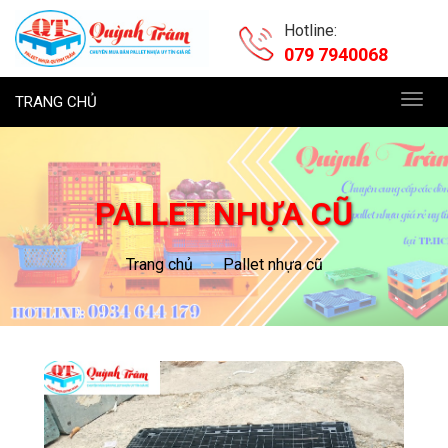
Hotline:
079 7940068
TRANG CHỦ
Toggl
navig
PALLET NHỰA CŨ
Trang chủ
Pallet nhựa cũ