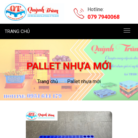
Hotline:
079 7940068
TRANG CHỦ
Toggl
navig
PALLET NHỰA MỚI
Trang chủ
Pallet nhựa mới