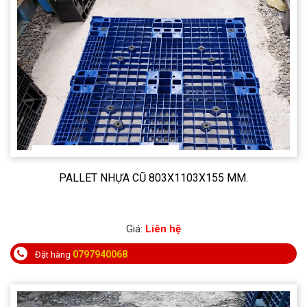
PALLET NHỰA CŨ 803X1103X155 MM.
Giá:
Liên hệ
0797940068
Đặt hàng