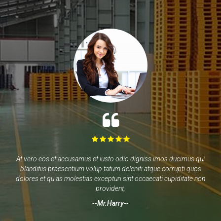
At vero eos et accusamus et iusto odio digniss imos ducimus qui
blanditiis praesentium volup tatum deleniti atque corrupti quos
dolores et qu as molestias excepturi sint occaecati cupiditate non
provident
--Mr.Harry--