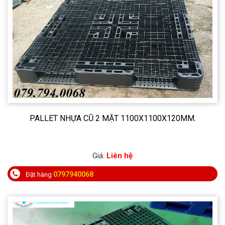
PALLET NHỰA CŨ 2 MẶT 1100X1100X120MM.
Giá:
Liên hệ
0797940068
Đặt hàng