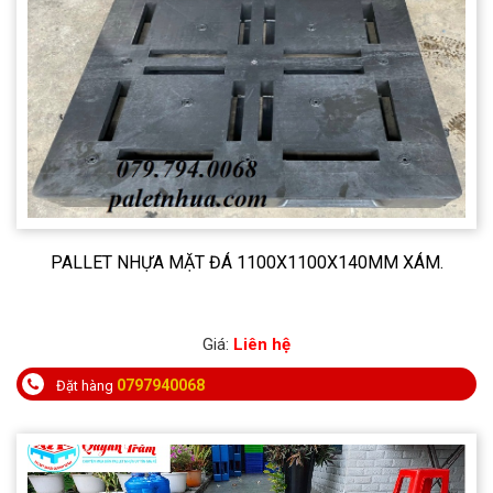
PALLET NHỰA MẶT ĐÁ 1100X1100X140MM XÁM.
Giá:
Liên hệ
0797940068
Đặt hàng