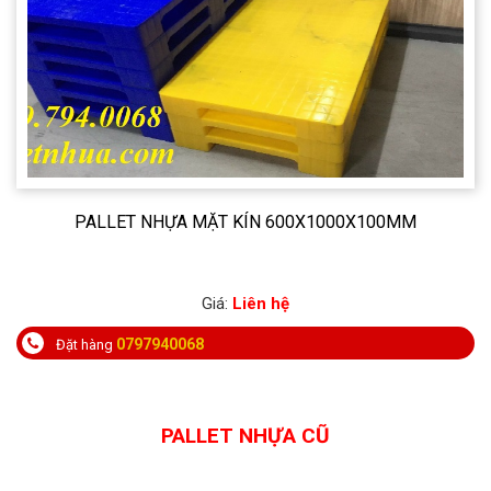
PALLET NHỰA MẶT KÍN 600X1000X100MM
Giá:
Liên hệ
0797940068
Đặt hàng
PALLET NHỰA CŨ