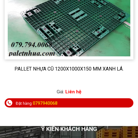
PALLET NHỰA CŨ 1200X1000X150 MM XANH LÁ.
Giá:
Liên hệ
0797940068
Đặt hàng
Ý KIẾN KHÁCH HÀNG