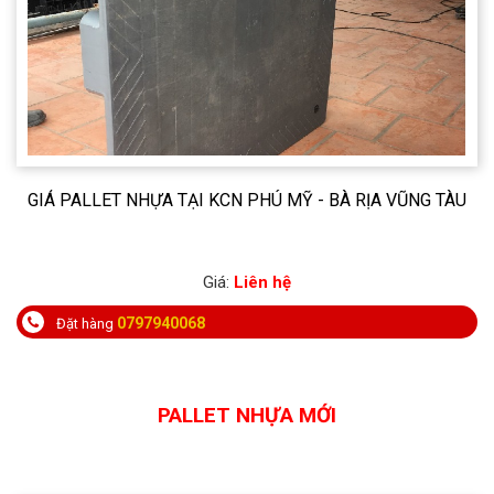
PALLET NHỰA ĐẮK NÔNG GIÁ TỐT, GIAO HÀNG NHANH
Giá:
Liên hệ
0797940068
Đặt hàng
PALLET NHỰA MỚI