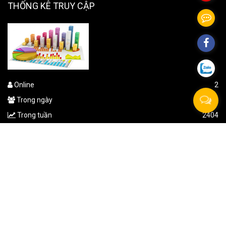
THỐNG KÊ TRUY CẬP
Online
2
Trong ngày
360
Trong tuần
2404
Tổng
764,091