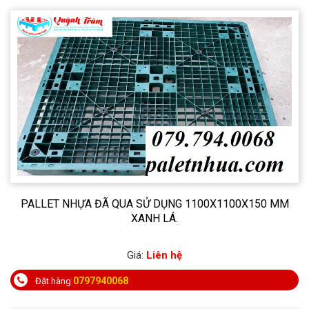
PALLET NHỰA ĐÃ QUA SỬ DỤNG 1100X1100X150 MM
XANH LÁ.
Giá:
Liên hệ
0797940068
Đặt hàng