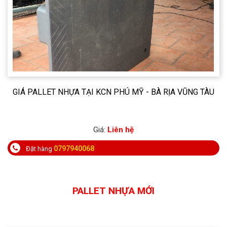
PALLET NHỰA ĐẮK NÔNG GIÁ TỐT, GIAO HÀNG NHANH
Giá:
Liên hệ
0797940068
Đặt hàng
PALLET NHỰA MỚI