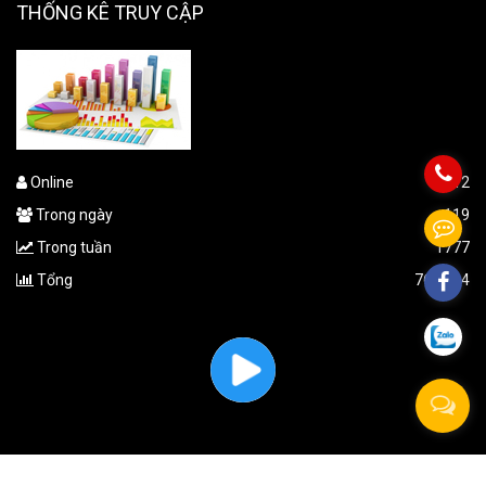
THỐNG KÊ TRUY CẬP
Online
12
Trong ngày
119
Trong tuần
1777
Tổng
763,464