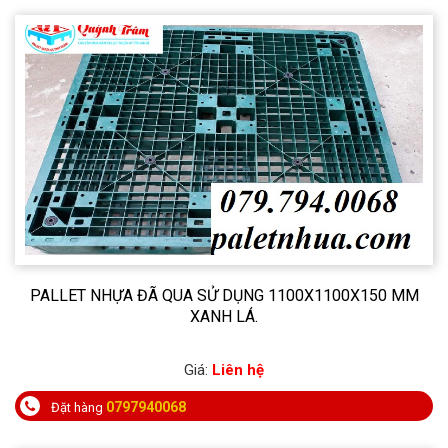
PALLET NHỰA ĐÃ QUA SỬ DỤNG 1100X1100X150 MM
XANH LÁ.
Giá:
Liên hệ
0797940068
Đặt hàng