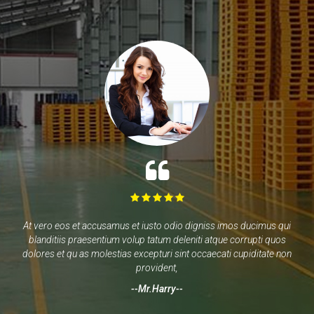
At vero eos et accusamus et iusto odio digniss imos ducimus qui
blanditiis praesentium volup tatum deleniti atque corrupti quos
dolores et qu as molestias excepturi sint occaecati cupiditate non
provident
--Mr.Harry--