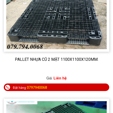
PALLET NHỰA CŨ 2 MẶT 1100X1100X120MM.
Giá:
Liên hệ
0797940068
Đặt hàng