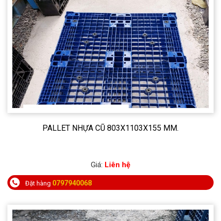
PALLET NHỰA CŨ 803X1103X155 MM.
Giá:
Liên hệ
0797940068
Đặt hàng