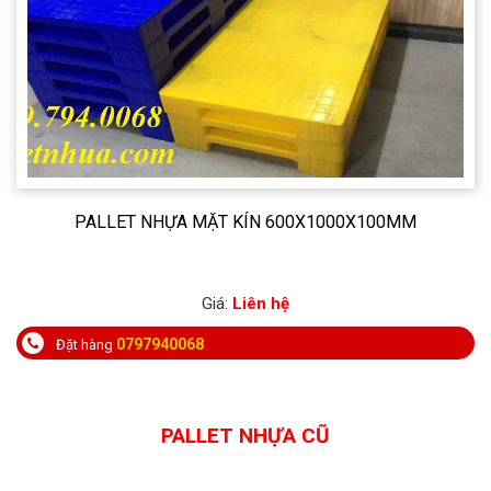
PALLET NHỰA MẶT KÍN 600X1000X100MM
Giá:
Liên hệ
0797940068
Đặt hàng
PALLET NHỰA CŨ