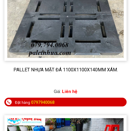
PALLET NHỰA MẶT ĐÁ 1100X1100X140MM XÁM.
Giá:
Liên hệ
0797940068
Đặt hàng