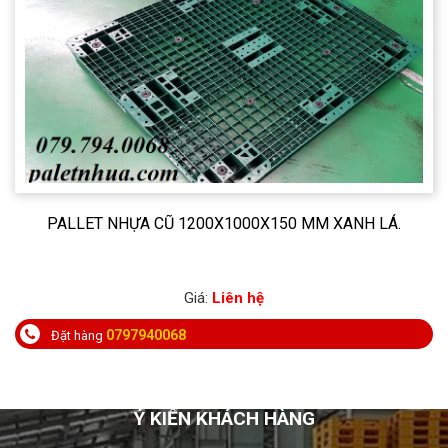
PALLET NHỰA CŨ 1200X1000X150 MM XANH LÁ.
Giá:
Liên hệ
0797940068
Đặt hàng
Ý KIẾN KHÁCH HÀNG