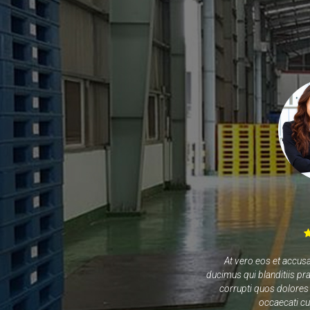
At vero eos et accus
ducimus qui blanditiis pr
corrupti quos dolores 
occaecati cu