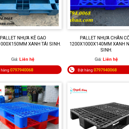
PALLET NHỰA KÊ GẠO
PALLET NHỰA CHÂN C
000X150MM XANH TÁI SINH.
1200X1000X140MM XANH 
SINH.
Giá:
Liên hệ
Giá:
Liên hệ
0797940068
0797940068
t hàng
Đặt hàng