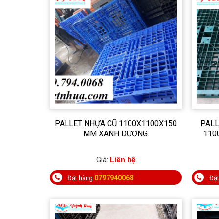
PALLET NHỰA CŨ 1100X1100X150
PALL
MM XANH DƯƠNG.
110
Giá:
Liên hệ
0797940068
Đặt hàng
Đặ