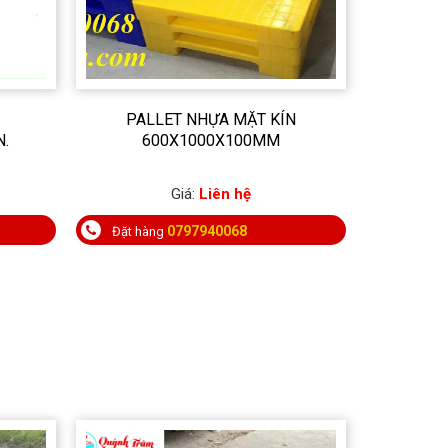
PALLET NHỰA MẶT KÍN
.
600X1000X100MM
Giá:
Liên hệ
0797940068
Đặt hàng