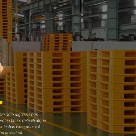
sto odio digniss imos
volup tatum deleniti atque
olestias excepturi sint
non provident