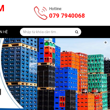
M
Hotline:
079 7940068
ÊN HỆ