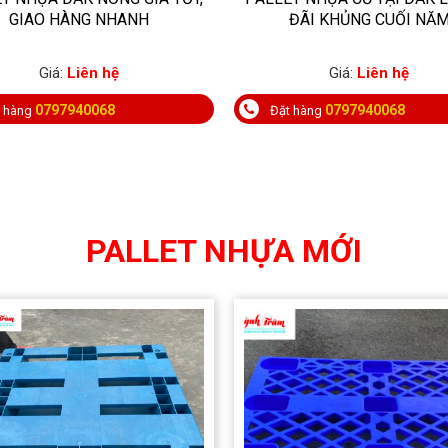
GIAO HÀNG NHANH
ĐÃI KHỦNG CUỐI NĂ
Giá:
Liên hệ
Giá:
Liên hệ
0797940068
0797940068
t hàng
Đặt hàng
PALLET NHỰA MỚI