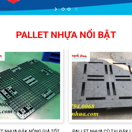
PALLET NHỰA NỔI BẬT
T NHỰA ĐẮK NÔNG GIÁ TỐT,
PALLET NHỰA CŨ TẠI ĐĂK 