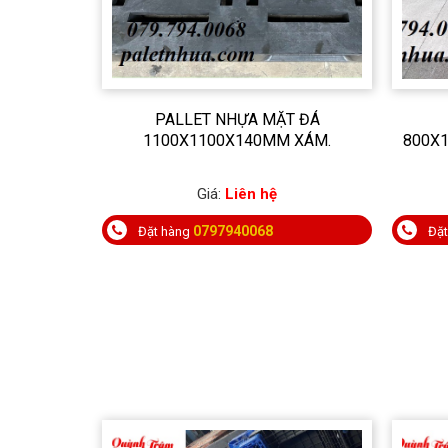
PALLET NHỰA MẶT ĐÁ
1100X1100X140MM XÁM.
800X
Giá:
Liên hệ
0797940068
Đặt hàng
Đặ