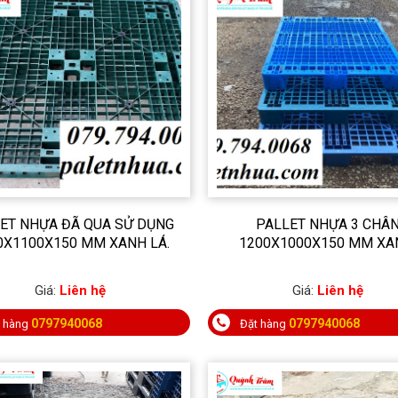
ET NHỰA ĐÃ QUA SỬ DỤNG
PALLET NHỰA 3 CHÂ
0X1100X150 MM XANH LÁ.
1200X1000X150 MM XA
Giá:
Liên hệ
Giá:
Liên hệ
0797940068
0797940068
t hàng
Đặt hàng