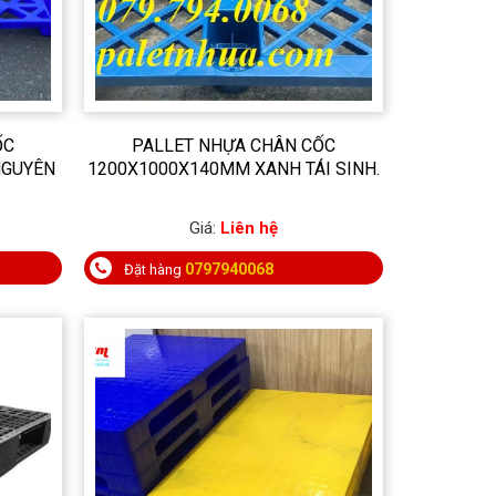
ỐC
PALLET NHỰA CHÂN CỐC
NGUYÊN
1200X1000X140MM XANH TÁI SINH.
Giá:
Liên hệ
0797940068
Đặt hàng