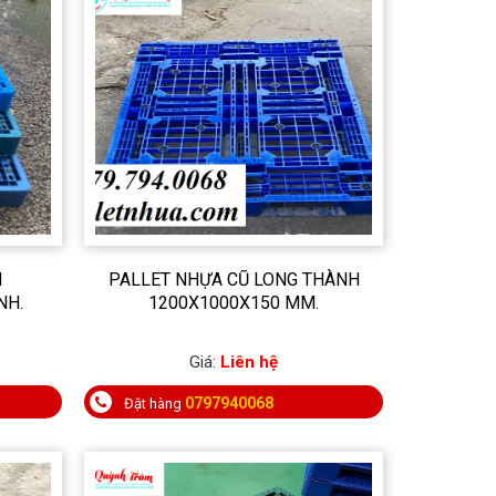
N
PALLET NHỰA CŨ LONG THÀNH
NH.
1200X1000X150 MM.
Giá:
Liên hệ
0797940068
Đặt hàng