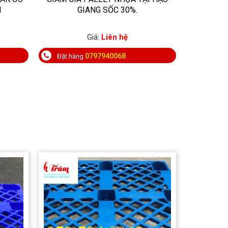
M
GIANG SỐC 30%.
BÁN & 
N
Giá:
Liên hệ
0797940068
Đặt hàng
Đặt hà