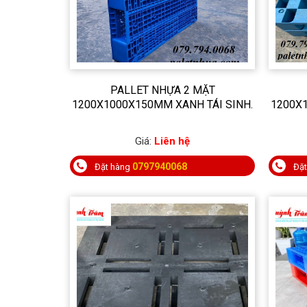
PALLET NHỰA 2 MẶT
1200X1000X150MM XANH TÁI SINH.
1200X1
Giá:
Liên hệ
0797940068
Đặt hàng
Đặ