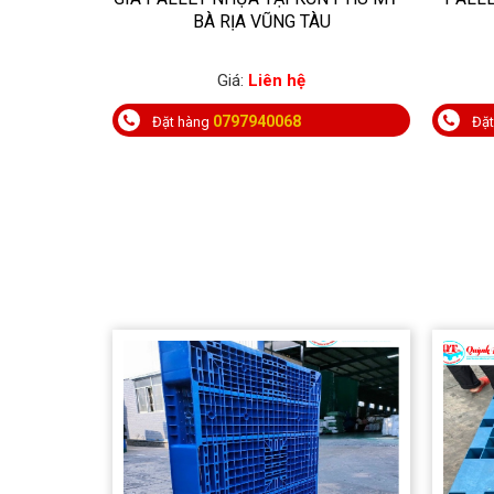
BÀ RỊA VŨNG TÀU
Giá:
Liên hệ
0797940068
Đặt hàng
Đặ