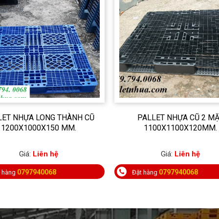
LET NHỰA LONG THÀNH CŨ
PALLET NHỰA CŨ 2 M
1200X1000X150 MM.
1100X1100X120MM.
Giá:
Liên hệ
Giá:
Liên hệ
0797940068
0797940068
t hàng
Đặt hàng