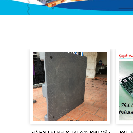
H HÒA GIÁ
GIÁ PALLET NHỰA TẠI KCN PHÚ MỸ -
PALLE