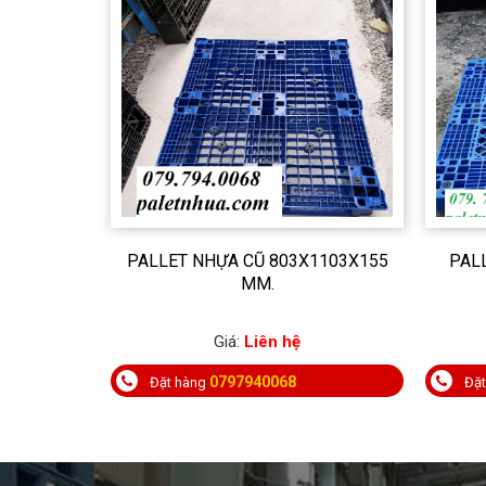
PALLET NHỰA CŨ 803X1103X155
PAL
MM.
Giá:
Liên hệ
0797940068
Đặt hàng
Đặ