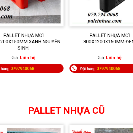
PALLET NHỰA MỚI
PALLET NHỰA MỚI
1200X150MM XANH NGUYÊN
800X1200X150MM ĐEN
SINH.
Giá:
Liên hệ
Giá:
Liên hệ
0797940068
0797940068
t hàng
Đặt hàng
PALLET NHỰA CŨ