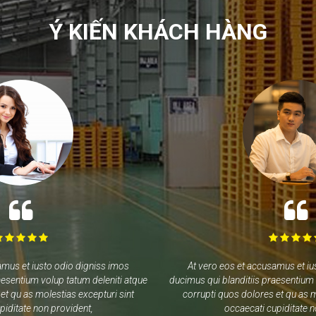
Ý KIẾN KHÁCH HÀNG
amus et iusto odio digniss imos
At vero eos et accusamus et iu
aesentium volup tatum deleniti atque
ducimus qui blanditiis praesentium 
et qu as molestias excepturi sint
corrupti quos dolores et qu as m
piditate non provident,
occaecati cupiditate 