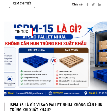
XEM CHI TIẾT
Chia sẻ:
TIN TỨC
ISPM-15 LÀ GÌ? VÌ SAO PALLET NHỰA KHÔNG CẦN HUN
TRÙNG KHI XUẤT KHẨU?