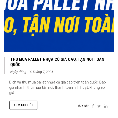
THU MUA PALLET NHỰA CŨ GIÁ CAO, TẬN NƠI TOÀN
QUỐC
Ngày đăng: 14 Tháng 7, 2026
Dịch vụ thu mua pallet nhựa cũ giá cao trên toàn quốc. Báo
giá nhanh, thu mua tận nơi, thanh toán linh hoạt, không ép
giá....
XEM CHI TIẾT
Chia sẻ: