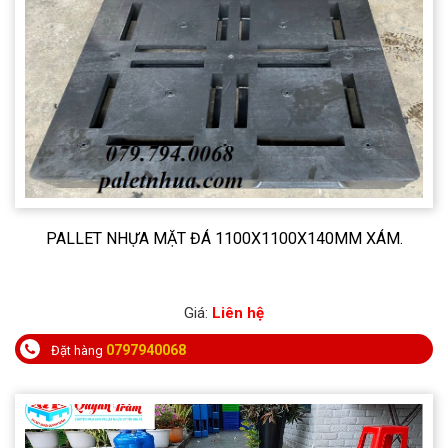
PALLET NHỰA MẶT ĐÁ 1100X1100X140MM XÁM.
Giá:
Liên hệ
0797940068
Đặt hàng