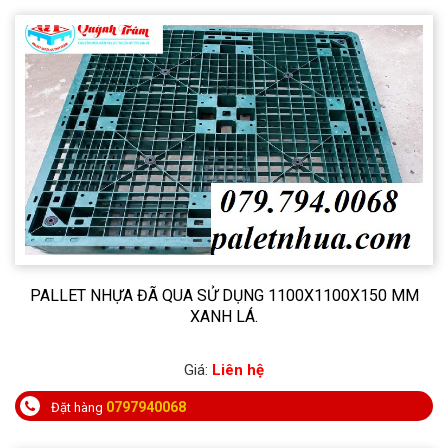
PALLET NHỰA ĐÃ QUA SỬ DỤNG 1100X1100X150 MM
XANH LÁ.
Giá:
Liên hệ
0797940068
Đặt hàng