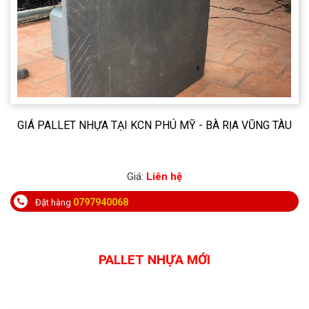
PALLET NHỰA ĐẮK NÔNG GIÁ TỐT, GIAO HÀNG NHANH
Giá:
Liên hệ
0797940068
Đặt hàng
PALLET NHỰA MỚI