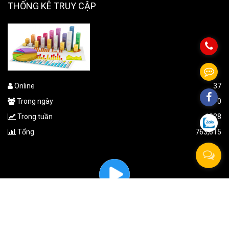
THỐNG KÊ TRUY CẬP
Online
37
Trong ngày
270
Trong tuần
1928
Tổng
763,615