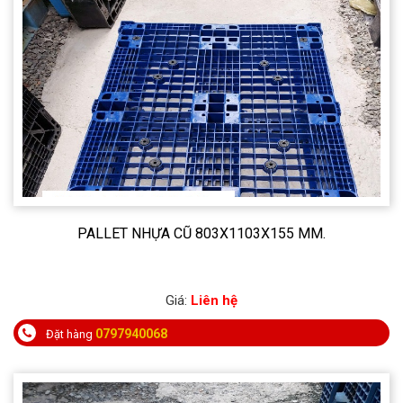
PALLET NHỰA CŨ 803X1103X155 MM.
Giá:
Liên hệ
0797940068
Đặt hàng