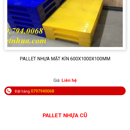
PALLET NHỰA MẶT KÍN 600X1000X100MM
Giá:
Liên hệ
0797940068
Đặt hàng
PALLET NHỰA CŨ