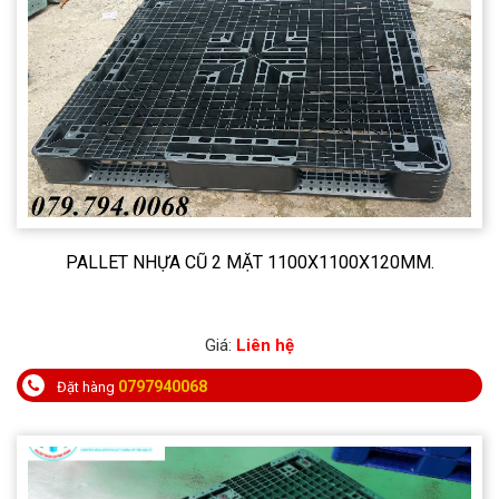
PALLET NHỰA CŨ 2 MẶT 1100X1100X120MM.
Giá:
Liên hệ
0797940068
Đặt hàng