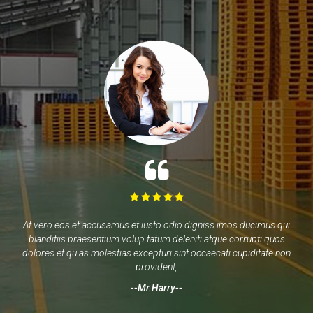
At vero eos et accusamus et iusto odio digniss imos ducimus qui
blanditiis praesentium volup tatum deleniti atque corrupti quos
dolores et qu as molestias excepturi sint occaecati cupiditate non
provident
--Mr.Harry--