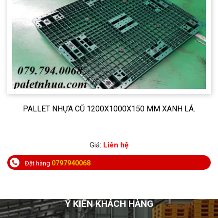
PALLET NHỰA CŨ 1200X1000X150 MM XANH LÁ.
Giá:
Liên hệ
0797940068
Đặt hàng
Ý KIẾN KHÁCH HÀNG