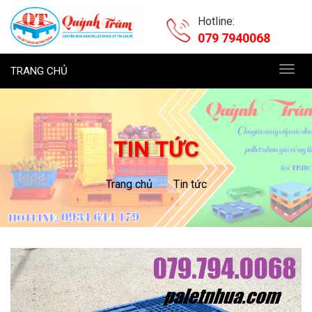
Hotline:
079 7940068
TRANG CHỦ
Toggl
navig
TIN TỨC
Trang chủ
Tin tức