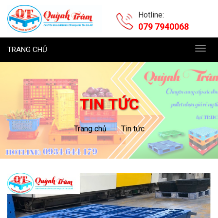
Hotline:
079 7940068
TRANG CHỦ
Toggl
navig
TIN TỨC
Trang chủ
Tin tức