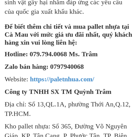
sinh vật gây hại nhằm đáp ứng các yêu cầu
của quốc gia xuất khẩu khác.
Để biết thêm chi tiết và mua pallet nhựa tại
Cà Mau với mức giá ưu đãi nhất, quý khách
hàng xin vui lòng liên hệ:
Hotline: 079.794.0068 Ms. Trâm
Zalo bán hàng: 0797940068
Website:
https://paletnhua.com/
Công ty TNHH SX TM Quỳnh Trâm
Địa chỉ: Số 13,QL.1A, phường Thới An,Q.12,
TP.HCM.
Kho pallet nhựa: Số 365, Đường Võ Nguyên
Giáp, KP. Tân Cang, P. Phước Tân, TP. Biên