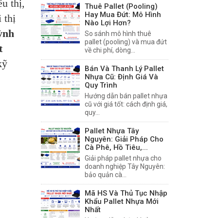
u thị,
Thuê Pallet (Pooling)
Hay Mua Đứt: Mô Hình
 thị
Nào Lợi Hơn?
ỳnh
So sánh mô hình thuê
pallet (pooling) và mua đứt
t
về chi phí, dòng...
kỹ
Bán Và Thanh Lý Pallet
Nhựa Cũ: Định Giá Và
Quy Trình
Hướng dẫn bán pallet nhựa
cũ với giá tốt: cách định giá,
quy...
Pallet Nhựa Tây
Nguyên: Giải Pháp Cho
Cà Phê, Hồ Tiêu,...
Giải pháp pallet nhựa cho
doanh nghiệp Tây Nguyên:
bảo quản cà...
Mã HS Và Thủ Tục Nhập
Khẩu Pallet Nhựa Mới
Nhất