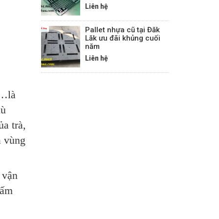
Liên hệ
Pallet nhựa cũ tại Đăk
Lăk ưu đãi khủng cuối
năm
Liên hệ
 …là
hù
a trà,
à vùng
 vận
hấm