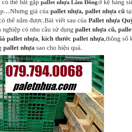
 có thể bắt gặp
ở kệ hàng siê
pallet nhựa Lâm Đồng
hiệp…Nhưng giá của
pallet nhựa, pallet nhựa cũ
tại
có thể nắm được.
Bài viết sau của
Pallet nhựa Qu
h nghiệp có nhu cầu sử dụng
pallet nhựa cũ, palle
iá pallet nhựa
,
kích thước pallet nhựa
,thông số 
ng
pallet nhựa
sao cho hiệu quả.