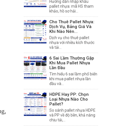
Hướng dẫn nhập khẩu
pallet nhựa: mã HS tham
khảo, hồ sơ hải...
Cho Thuê Pallet Nhựa:
Dịch Vụ, Bảng Giá Và
Khi Nào Nên...
Dịch vụ cho thuê pallet
nhựa với nhiều kích thước
và tải...
6 Sai Lầm Thường Gặp
Khi Mua Pallet Nhựa
Lần Đầu
Tìm hiểu 6 sai lầm phổ biến
khi mua pallet nhựa lần
đầu và...
HDPE Hay PP: Chọn
Loại Nhựa Nào Cho
Pallet?
ng,
So sánh pallet nhựa HDPE
và PP về độ bền, khả năng
chịu tải,...