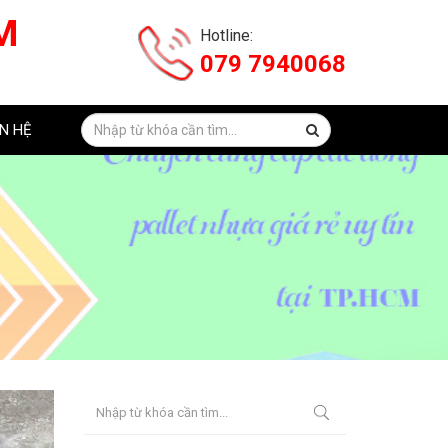
M
Hotline:
079 7940068
ÊN HỆ