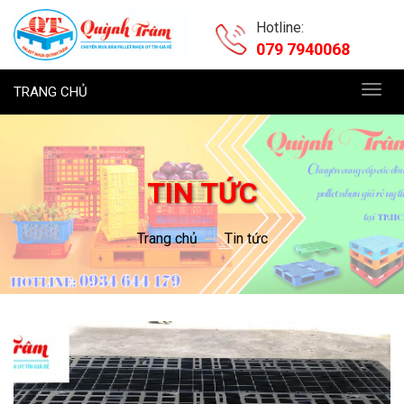
Hotline:
079 7940068
TRANG CHỦ
Toggl
navig
TIN TỨC
Trang chủ
Tin tức