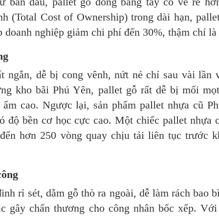
ư ban đầu, pallet gỗ đóng bằng tay có vẻ rẻ hơ
nh (Total Cost of Ownership) trong dài hạn, palle
p doanh nghiệp giảm chi phí đến 30%, thậm chí l
ng
t ngắn, dễ bị cong vênh, nứt nẻ chỉ sau vài lần 
ờng kho bãi Phú Yên, pallet gỗ rất dễ bị mối mọ
 ẩm cao. Ngược lại, sản phẩm pallet nhựa cũ P
ó độ bền cơ học cực cao. Một chiếc pallet nhựa 
đến hơn 250 vòng quay chịu tải liên tục trước k
công
đinh rỉ sét, dằm gỗ thò ra ngoài, dễ làm rách bao b
c gây chấn thương cho công nhân bốc xếp. Với 