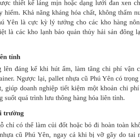
ợc thiết kế láng mịn hoặc dạng lưới đan xen ch
y hiểm. Khả năng kháng hóa chất, không thấm n
Phú Yên là cực kỳ lý tưởng cho các kho hàng nôn
t là các kho lạnh bảo quản thủy hải sản đông lạ
ên tỉnh
ng lên đáng kể khi hút ẩm, làm tăng chi phí vận 
ntainer. Ngược lại, pallet nhựa cũ Phú Yên có trọng
t, giúp doanh nghiệp tiết kiệm một khoản chi phí
g suốt quá trình lưu thông hàng hóa liên tỉnh.
i trường
gỗ chỉ có thể làm củi đốt hoặc bỏ đi hoàn toàn kh
et nhựa cũ Phú Yên, ngay cả khi bị vỡ gãy do tai 