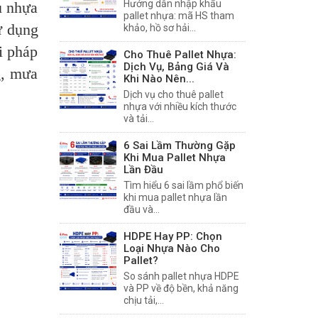
Hướng dẫn nhập khẩu
u nhựa
pallet nhựa: mã HS tham
ử dụng
khảo, hồ sơ hải...
i pháp
Cho Thuê Pallet Nhựa:
Dịch Vụ, Bảng Giá Và
g, mưa
Khi Nào Nên...
Dịch vụ cho thuê pallet
nhựa với nhiều kích thước
và tải...
6 Sai Lầm Thường Gặp
Khi Mua Pallet Nhựa
Lần Đầu
Tìm hiểu 6 sai lầm phổ biến
khi mua pallet nhựa lần
đầu và...
HDPE Hay PP: Chọn
Loại Nhựa Nào Cho
Pallet?
So sánh pallet nhựa HDPE
và PP về độ bền, khả năng
chịu tải,...