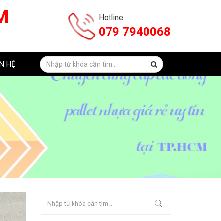
M
Hotline:
079 7940068
ÊN HỆ