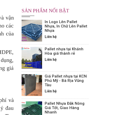
SẢN PHẨM NỔI BẬT
và vận
In Logo Lên Pallet
ho các
Nhựa, In Chữ Lên Pallet
Nhựa
nh của
Liên hệ
Pallet nhựa tại Khánh
 HDPE,
Hòa giá thành rẻ
 dụng,
Liên hệ
ng giá
Giá Pallet nhựa tại KCN
Phú Mỹ - Bà Rịa Vũng
Tàu
Liên hệ
phí và
Pallet Nhựa Đắk Nông
lý đau
Giá Tốt, Giao Hàng
Nhanh