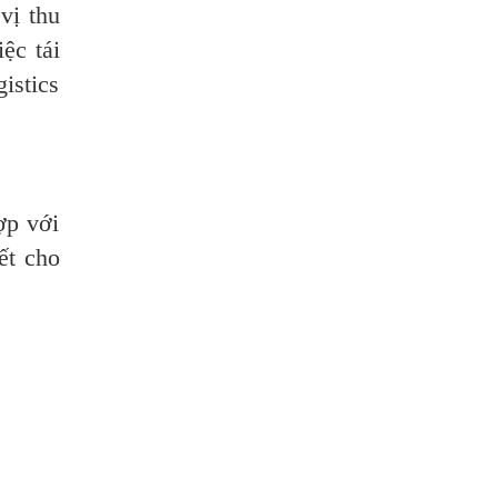
vị thu
ệc tái
istics
ợp với
ết cho