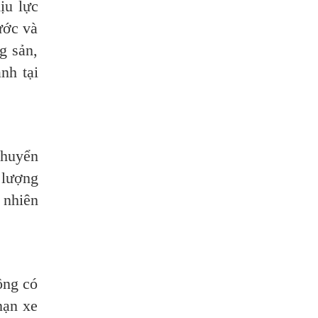
ịu lực
ước và
g sản,
nh tại
chuyển
 lượng
 nhiên
ông có
nạn xe