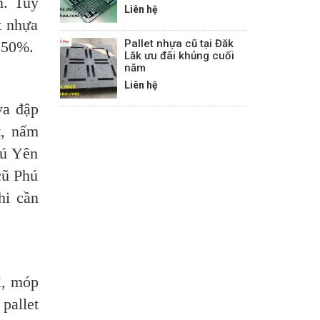
n. Tuy
Liên hệ
t nhựa
Pallet nhựa cũ tại Đăk
à 50%.
Lăk ưu đãi khủng cuối
năm
Liên hệ
va đập
t, nấm
hú Yên
cũ Phú
hi cần
ì, móp
pallet