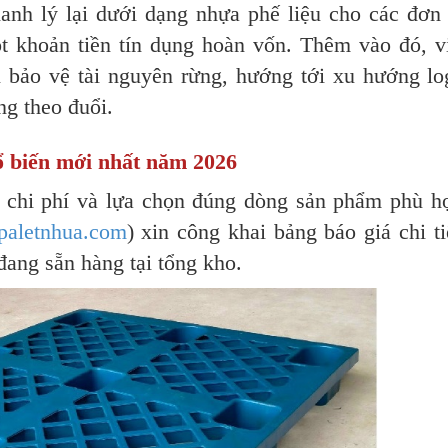
anh lý lại dưới dạng nhựa phế liệu cho các đơn 
khoản tiền tín dụng hoàn vốn. Thêm vào đó, vi
 bảo vệ tài nguyên rừng, hướng tới xu hướng log
ng theo đuổi.
ổ biến mới nhất năm 2026
 chi phí và lựa chọn đúng dòng sản phẩm phù h
paletnhua.com
) xin công khai bảng báo giá chi ti
ang sẵn hàng tại tổng kho.