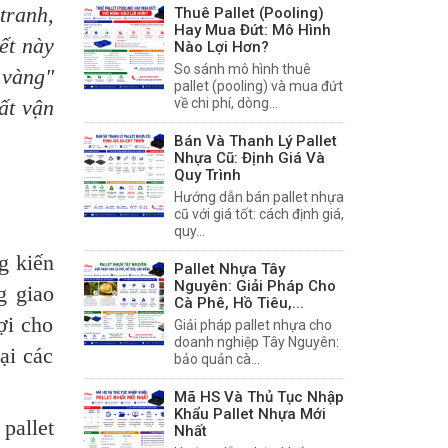
tranh,
Thuê Pallet (Pooling)
Hay Mua Đứt: Mô Hình
ết này
Nào Lợi Hơn?
So sánh mô hình thuê
 vàng"
pallet (pooling) và mua đứt
ất vận
về chi phí, dòng...
Bán Và Thanh Lý Pallet
Nhựa Cũ: Định Giá Và
Quy Trình
Hướng dẫn bán pallet nhựa
cũ với giá tốt: cách định giá,
quy...
g kiến
Pallet Nhựa Tây
Nguyên: Giải Pháp Cho
g giao
Cà Phê, Hồ Tiêu,...
ợi cho
Giải pháp pallet nhựa cho
doanh nghiệp Tây Nguyên:
ại các
bảo quản cà...
Mã HS Và Thủ Tục Nhập
Khẩu Pallet Nhựa Mới
pallet
Nhất