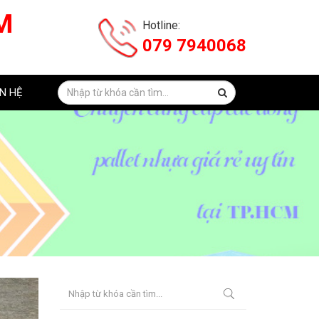
M
Hotline:
079 7940068
ÊN HỆ