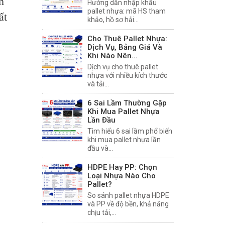
m
Hướng dẫn nhập khẩu
pallet nhựa: mã HS tham
ất
khảo, hồ sơ hải...
Cho Thuê Pallet Nhựa:
Dịch Vụ, Bảng Giá Và
Khi Nào Nên...
Dịch vụ cho thuê pallet
nhựa với nhiều kích thước
và tải...
6 Sai Lầm Thường Gặp
Khi Mua Pallet Nhựa
Lần Đầu
Tìm hiểu 6 sai lầm phổ biến
khi mua pallet nhựa lần
đầu và...
HDPE Hay PP: Chọn
Loại Nhựa Nào Cho
Pallet?
So sánh pallet nhựa HDPE
và PP về độ bền, khả năng
chịu tải,...