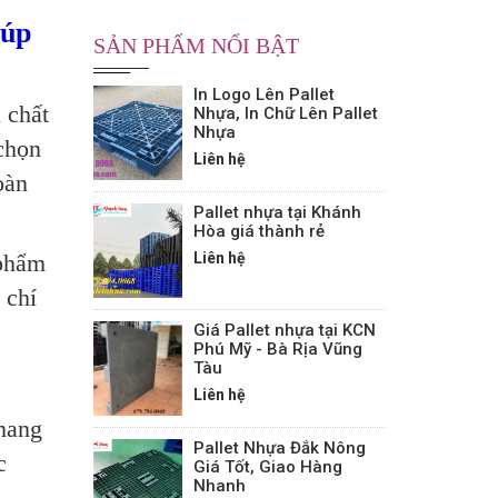
iúp
SẢN PHẨM NỔI BẬT
In Logo Lên Pallet
 chất
Nhựa, In Chữ Lên Pallet
Nhựa
chọn
Liên hệ
oàn
Pallet nhựa tại Khánh
Hòa giá thành rẻ
 phẩm
Liên hệ
 chí
Giá Pallet nhựa tại KCN
Phú Mỹ - Bà Rịa Vũng
Tàu
Liên hệ
 mang
Pallet Nhựa Đắk Nông
c
Giá Tốt, Giao Hàng
Nhanh