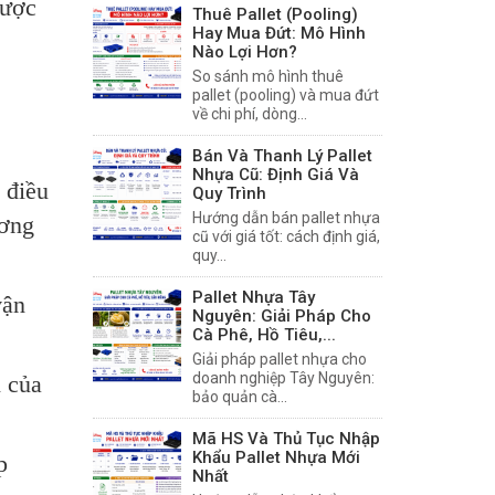
được
Thuê Pallet (Pooling)
Hay Mua Đứt: Mô Hình
Nào Lợi Hơn?
So sánh mô hình thuê
pallet (pooling) và mua đứt
về chi phí, dòng...
Bán Và Thanh Lý Pallet
Nhựa Cũ: Định Giá Và
 điều
Quy Trình
Hướng dẫn bán pallet nhựa
ương
cũ với giá tốt: cách định giá,
quy...
Pallet Nhựa Tây
vận
Nguyên: Giải Pháp Cho
Cà Phê, Hồ Tiêu,...
Giải pháp pallet nhựa cho
doanh nghiệp Tây Nguyên:
n của
bảo quản cà...
Mã HS Và Thủ Tục Nhập
Khẩu Pallet Nhựa Mới
p
Nhất