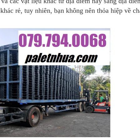
à các vật liệu khác từ địa điểm này sang địa điể
 khác rẻ, tuy nhiên, bạn không nên thỏa hiệp về ch