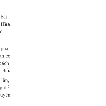
 bất
c Hòa
ử
 phải
ạn có
 cách
 chỗ.
 lần,
ng để
huyển