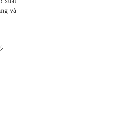
o xuất
àng và
g.