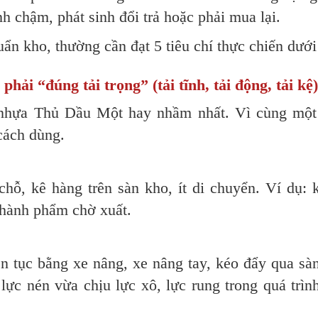
nh chậm, phát sinh đổi trả hoặc phải mua lại.
ẩn kho, thường cần đạt 5 tiêu chí thực chiến dưới
ải “đúng tải trọng” (tải tĩnh, tải động, tải kệ)
 nhựa Thủ Dầu Một hay nhầm nhất. Vì cùng một
 cách dùng.
t chỗ, kê hàng trên sàn kho, ít di chuyển. Ví dụ: 
thành phẩm chờ xuất.
liên tục bằng xe nâng, xe nâng tay, kéo đẩy qua sà
ịu lực nén vừa chịu lực xô, lực rung trong quá trìn