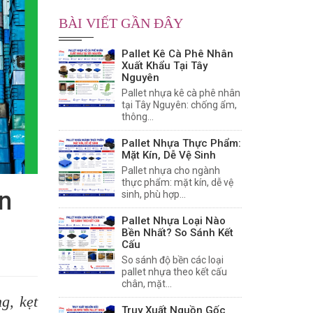
BÀI VIẾT GẦN ĐÂY
Pallet Kê Cà Phê Nhân
Xuất Khẩu Tại Tây
Nguyên
Pallet nhựa kê cà phê nhân
tại Tây Nguyên: chống ẩm,
thông...
Pallet Nhựa Thực Phẩm:
Mặt Kín, Dễ Vệ Sinh
Pallet nhựa cho ngành
thực phẩm: mặt kín, dễ vệ
n
sinh, phù hợp...
Pallet Nhựa Loại Nào
Bền Nhất? So Sánh Kết
Cấu
So sánh độ bền các loại
pallet nhựa theo kết cấu
chân, mặt...
g, kẹt
Truy Xuất Nguồn Gốc