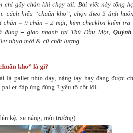
 chí gãy chân khi chạy tải. Bài viết này tổng h
ận: cách hiểu “chuẩn kho”, chọn theo 5 tình huố
 3 chân – 9 chân – 2 mặt, kèm checklist kiểm tra
iá đúng – giao nhanh tại Thủ Dầu Một,
Quỳnh
llet nhựa mới & cũ chất lượng.
chuẩn kho” là gì?
i là pallet nhìn dày, nặng tay hay đang được ch
pallet đáp ứng đúng 3 yếu tố cốt lõi:
lên kệ, xe nâng, môi trường)