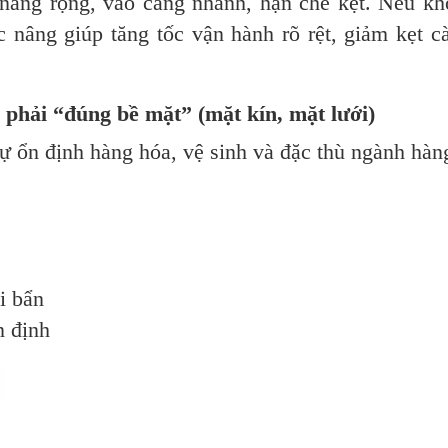
âng rộng, vào càng nhanh, hạn chế kẹt. Nếu kh
c nâng giúp tăng tốc vận hành rõ rệt, giảm kẹt c
phải “đúng bề mặt” (mặt kín, mặt lưới)
sự ổn định hàng hóa, vệ sinh và đặc thù ngành hàn
i bẩn
n định