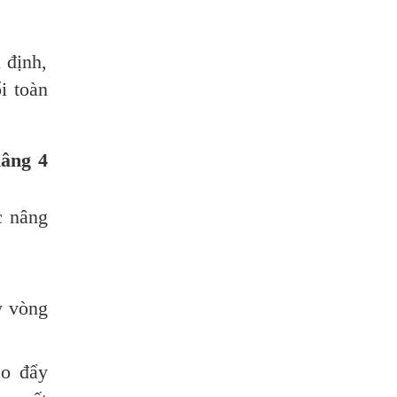
 định,
i toàn
nâng 4
c nâng
y vòng
éo đẩy