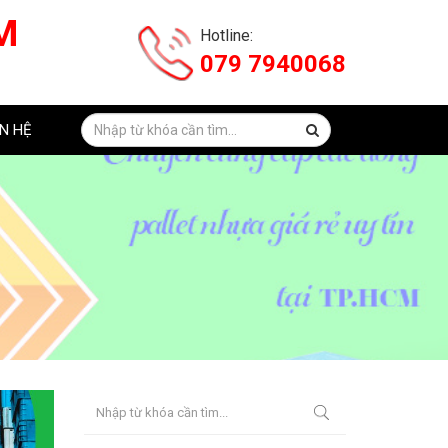
M
Hotline:
079 7940068
ÊN HỆ