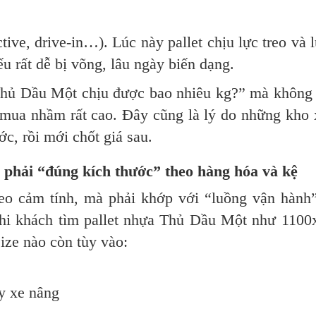
ective, drive-in…). Lúc này pallet chịu lực treo và 
ếu rất dễ bị võng, lâu ngày biến dạng.
 Thủ Dầu Một chịu được bao nhiêu kg?” mà không 
ng mua nhầm rất cao. Đây cũng là lý do những kho
ớc, rồi mới chốt giá sau.
phải “đúng kích thước” theo hàng hóa và kệ
heo cảm tính, mà phải khớp với “luồng vận hành
khi khách tìm pallet nhựa Thủ Dầu Một như 1100
ze nào còn tùy vào:
ay xe nâng