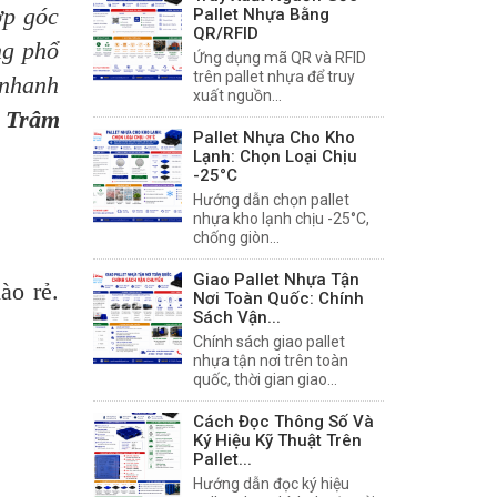
ợp góc
Pallet Nhựa Bằng
QR/RFID
ng phổ
Ứng dụng mã QR và RFID
trên pallet nhựa để truy
 nhanh
xuất nguồn...
 Trâm
Pallet Nhựa Cho Kho
Lạnh: Chọn Loại Chịu
-25°C
Hướng dẫn chọn pallet
nhựa kho lạnh chịu -25°C,
chống giòn...
Giao Pallet Nhựa Tận
ào rẻ.
Nơi Toàn Quốc: Chính
Sách Vận...
Chính sách giao pallet
nhựa tận nơi trên toàn
quốc, thời gian giao...
Cách Đọc Thông Số Và
Ký Hiệu Kỹ Thuật Trên
Pallet...
Hướng dẫn đọc ký hiệu