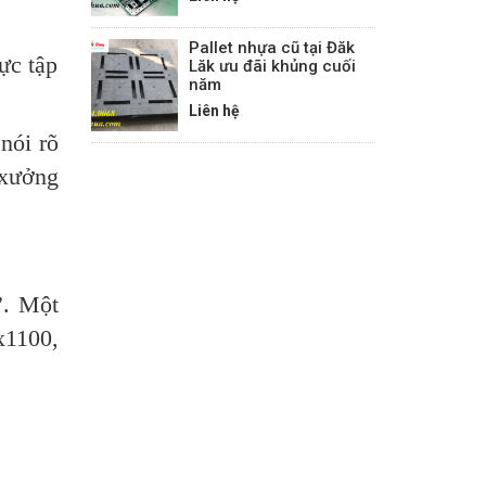
Pallet nhựa cũ tại Đăk
lực tập
Lăk ưu đãi khủng cuối
năm
Liên hệ
nói rõ
 xưởng
”. Một
x1100,