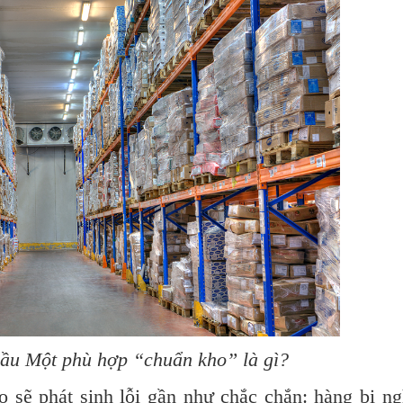
ầu Một phù hợp “chuẩn kho” là gì?
o sẽ phát sinh lỗi gần như chắc chắn: hàng bị ng